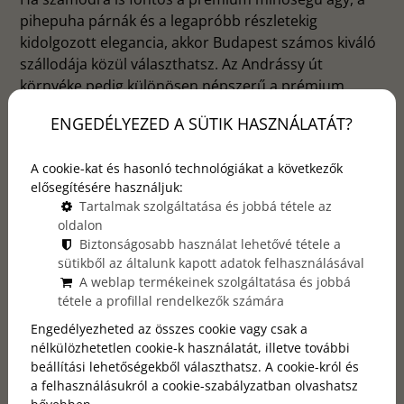
pihepuha párnák és a legapróbb részletekig
kidolgozott elegancia, akkor Budapest számos kiváló
szállodája közül választhatsz. Az Andrássy út
környéke pedig különösen népszerű a prémium
szállások kedvelői körében, hiszen itt találkozik a
ENGEDÉLYEZED A SÜTIK HASZNÁLATÁT?
klasszikus elegancia a modern luxussal; derítsük ki
együtt, hogy melyik a top hotel Budapesten!
A cookie-kat és hasonló technológiákat a következők
elősegítésére használjuk:
Tartalmak szolgáltatása és jobbá tétele az
oldalon
Biztonságosabb használat lehetővé tétele a
sütikből az általunk kapott adatok felhasználásával
A weblap termékeinek szolgáltatása és jobbá
tétele a profillal rendelkezők számára
Engedélyezheted az összes cookie vagy csak a
nélkülözhetetlen cookie-k használatát, illetve további
beállítási lehetőségekből választhatsz. A cookie-król és
a felhasználásukról a cookie-szabályzatban olvashatsz