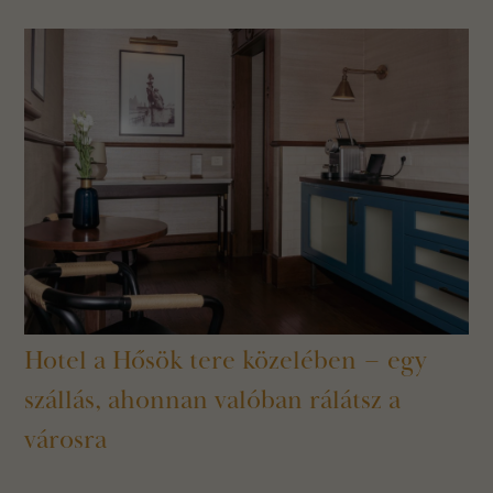
Hotel a Hősök tere közelében – egy
szállás, ahonnan valóban rálátsz a
városra