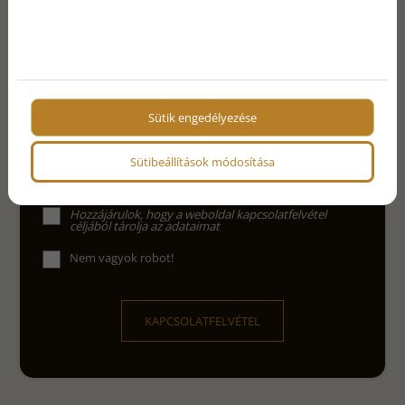
E-mail
Telefon
Sütik engedélyezése
Üzenet
Sütibeállítások módosítása
Az
adatvédelmi nyilatkozat
ot elolvastam és
elfogadom.
Hozzájárulok, hogy a weboldal kapcsolatfelvétel
céljából tárolja az adataimat
Nem vagyok robot!
KAPCSOLATFELVÉTEL