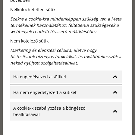
bővebben.
Nélkülözhetetlen sütik
Ezekre a cookie-kra mindenképpen szükség van a Meta
termékeinek használatához; feltétlenül szükségesek a
webhelyek rendeltetésszerű működéséhez.
Top hotel Budapest a Hősök terétől
Nem kötelező sütik
Marketing és elemzési célokra, illetve hogy
nem messze
biztosítsunk bizonyos funkciókat, és továbbfejlesszük a
neked nyújtott szolgáltatásainkat.
A Hősök tere Budapest egyik legismertebb és
legikonikusabb helyszíne, amit egyszerűen nem lehet
Ha engedélyezed a sütiket
kihagyni, ha a városban jársz. De mi van akkor, ha
olyan szállást keresel, ami nemcsak közel van ehhez a
Ha nem engedélyezed a sütiket
fantasztikus térhez, hanem egyben stílusos,
kényelmes és minden igényt kielégít? A Callas House
A cookie-k szabályozása a böngésző
a legjobb választás erre.
beállításaival
A Callas House az Operaház mellett található,
mindössze egy rövid sétára van a Hősök terétől, így
tökéletes választás azoknak, akik szeretnék a város