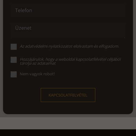
Telefon
Üzenet
Az
adatvédelmi nyilatkozat
ot elolvastam és elfogadom.
Hozzájárulok, hogy a weboldal kapcsolatfelvétel céljából
tárolja az adataimat
Nem vagyok robot!
KAPCSOLATFELVÉTEL