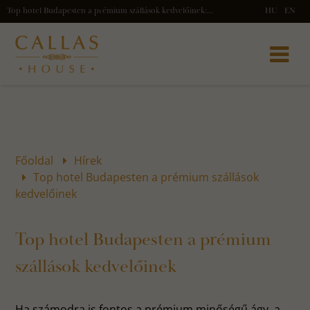
Top hotel Budapesten a prémium szállások kedvelőinek: Callas House az Andrássy úton, stílusos szobák, fantasztikus reggeli és ki
HU
EN
Főoldal
Hírek
Top hotel Budapesten a prémium szállások
kedvelőinek
Top hotel Budapesten a prémium
szállások kedvelőinek
Ha számodra is fontos a prémium minőségű ágy, a