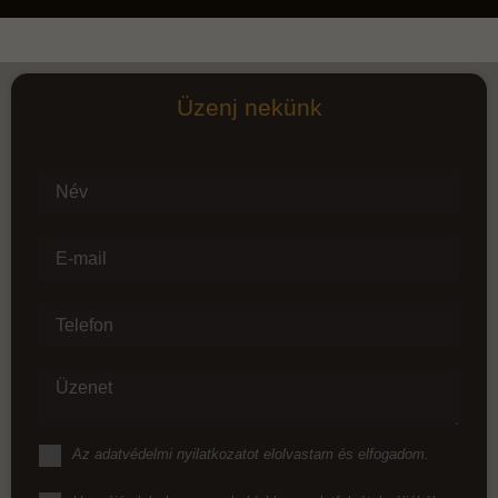
Üzenj nekünk
Név
E-mail
Telefon
Üzenet
Az
adatvédelmi nyilatkozat
ot elolvastam és elfogadom.