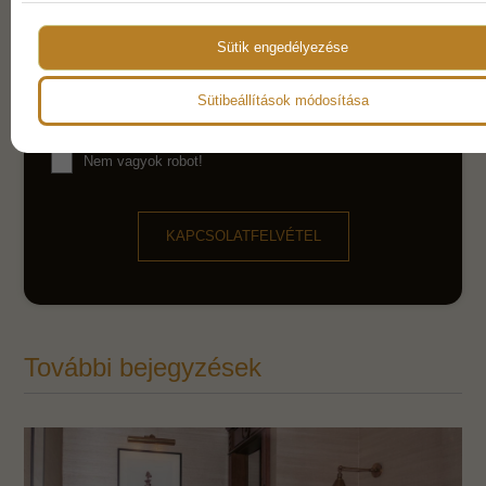
Sütik engedélyezése
Az
adatvédelmi nyilatkozat
ot elolvastam és elfogadom.
Sütibeállítások módosítása
Hozzájárulok, hogy a weboldal kapcsolatfelvétel
céljából tárolja az adataimat
Nem vagyok robot!
KAPCSOLATFELVÉTEL
További bejegyzések