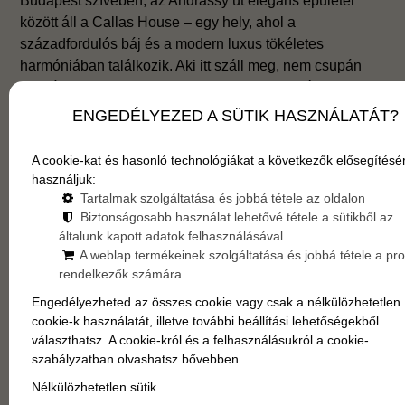
Budapest szívében, az Andrássy út elegáns épületei
között áll a Callas House – egy hely, ahol a
századfordulós báj és a modern luxus tökéletes
harmóniában találkozik. Aki itt száll meg, nem csupán
szobát foglal, hanem egy igazi budapesti történet
részévé válik.
ENGEDÉLYEZED A SÜTIK HASZNÁLATÁT?
A cookie-kat és hasonló technológiákat a következők elősegítésé
használjuk:
Tartalmak szolgáltatása és jobbá tétele az oldalon
Biztonságosabb használat lehetővé tétele a sütikből az
általunk kapott adatok felhasználásával
A weblap termékeinek szolgáltatása és jobbá tétele a profi
rendelkezők számára
Engedélyezheted az összes cookie vagy csak a nélkülözhetetlen
cookie-k használatát, illetve további beállítási lehetőségekből
választhatsz. A cookie-król és a felhasználásukról a cookie-
szabályzatban olvashatsz bővebben.
Nélkülözhetetlen sütik