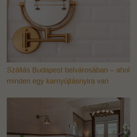
Szállás Budapest belvárosában – ahol
minden egy karnyújtásnyira van