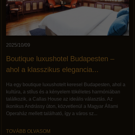
2025/10/09
Boutique luxushotel Budapesten –
ahol a klasszikus elegancia...
Ha egy boutique luxushotelt keresel Budapesten, ahol a
kultúra, a stílus és a kényelem tökéletes harmóniában
találkozik, a Callas House az ideális választás. Az
ikonikus Andrássy úton, közvetlenül a Magyar Állami
Operaház mellett található, így a város sz...
TOVÁBB OLVASOM