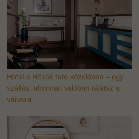
Hotel a Hősök tere közelében – egy
szállás, ahonnan valóban rálátsz a
városra