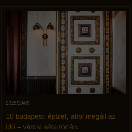
2025/10/09
10 budapesti épület, ahol megáll az
idő – városi séta történ...