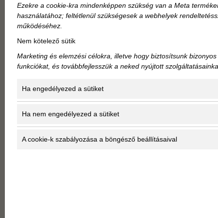
Ezekre a cookie-kra mindenképpen szükség van a Meta terméke
használatához; feltétlenül szükségesek a webhelyek rendeltetés
működéséhez.
Nem kötelező sütik
Boutique hangulat és nagyvárosi
Marketing és elemzési célokra, illetve hogy biztosítsunk bizonyos
kényelem egy hotelben a Hősök
funkciókat, és továbbfejlesszük a neked nyújtott szolgáltatásainka
tere mellett
Ha engedélyezed a sütiket
Egy hotel a Hősök tere mellett ideális választás
Ha nem engedélyezed a sütiket
mindazoknak, akik a város kulturális és történelmi
központjában szeretnének megszállni. A Callas House
A cookie-k szabályozása a böngésző beállításaival
közvetlenül a Magyar Állami Operaház mellett
helyezkedik el, így vendégei egyedülálló kiindulópontból
fedezhetik fel Budapest ikonikus látnivalóit.
A szobák tágasak, világosak, elegáns bútorokkal és
modern részletekkel berendezettek. A klasszikus stílus
és a kortárs kényelem találkozása olyan atmoszférát