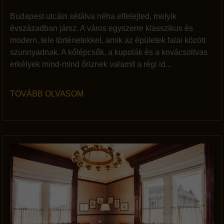
Budapest utcáin sétálva néha elfelejted, melyik
évszázadban jársz. A város egyszerre klasszikus és
modern, tele történetekkel, amik az épületek falai között
szunnyadnak. A kőlépcsők, a kupolák és a kovácsoltvas
erkélyek mind-mind őriznek valamit a régi id...
TOVÁBB OLVASOM