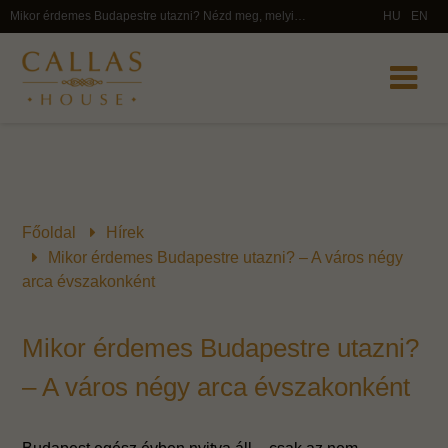
Mikor érdemes Budapestre utazni? Nézd meg, melyik évszak mit tartogat, és tervezd meg a városnézést a legjobb időszakra – Callas
HU
EN
Főoldal
Hírek
Mikor érdemes Budapestre utazni? – A város négy
arca évszakonként
Mikor érdemes Budapestre utazni?
– A város négy arca évszakonként