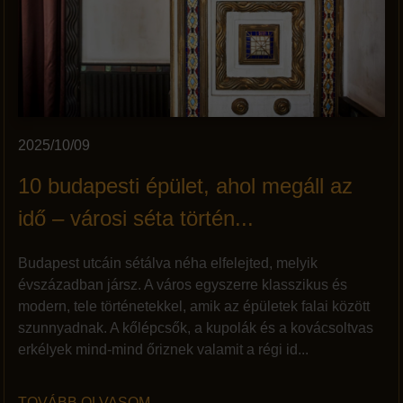
2025/10/09
10 budapesti épület, ahol megáll az
idő – városi séta történ...
Budapest utcáin sétálva néha elfelejted, melyik
évszázadban jársz. A város egyszerre klasszikus és
modern, tele történetekkel, amik az épületek falai között
szunnyadnak. A kőlépcsők, a kupolák és a kovácsoltvas
erkélyek mind-mind őriznek valamit a régi id...
TOVÁBB OLVASOM