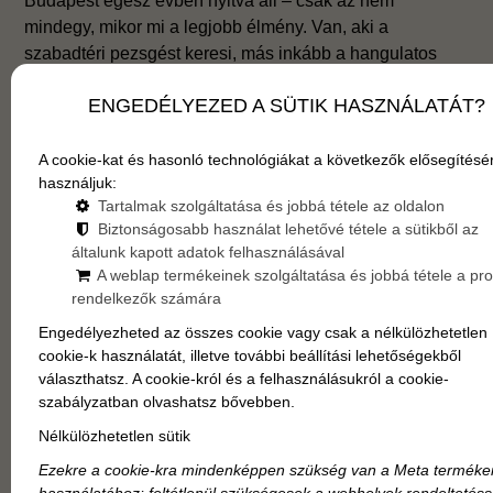
Budapest egész évben nyitva áll – csak az nem
mindegy, mikor mi a legjobb élmény. Van, aki a
szabadtéri pezsgést keresi, más inkább a hangulatos
belvárosi sétákat vagy a téli vásárokat. Ebben a cikkben
ENGEDÉLYEZED A SÜTIK HASZNÁLATÁT?
megmutatjuk, melyik évszakban mit érdemes csinálni
Budapesten, hogy a lehető legtöbbet hozd ki az
utazásodból.
A cookie-kat és hasonló technológiákat a következők elősegítésé
használjuk:
Tartalmak szolgáltatása és jobbá tétele az oldalon
Biztonságosabb használat lehetővé tétele a sütikből az
általunk kapott adatok felhasználásával
A weblap termékeinek szolgáltatása és jobbá tétele a profi
rendelkezők számára
Engedélyezheted az összes cookie vagy csak a nélkülözhetetlen
cookie-k használatát, illetve további beállítási lehetőségekből
választhatsz. A cookie-król és a felhasználásukról a cookie-
szabályzatban olvashatsz bővebben.
Nélkülözhetetlen sütik
Ezekre a cookie-kra mindenképpen szükség van a Meta terméke
használatához; feltétlenül szükségesek a webhelyek rendeltetés