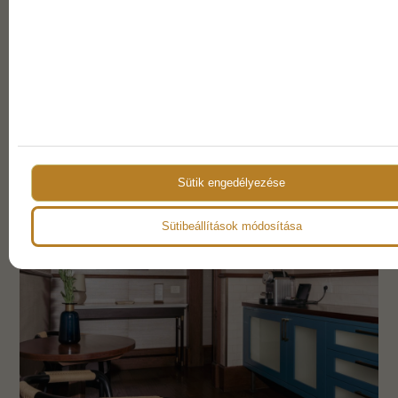
KAPCSOLATFELVÉTEL
További bejegyzések
Sütik engedélyezése
Sütibeállítások módosítása