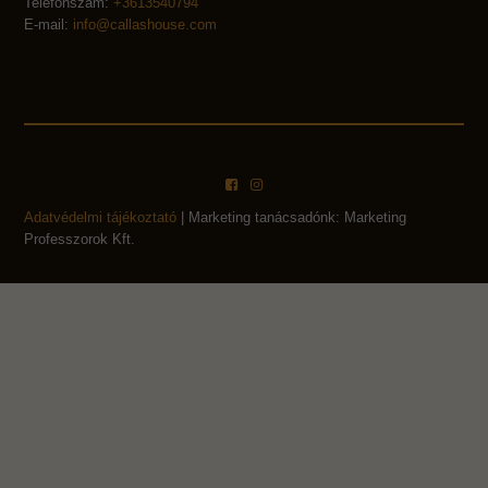
Telefonszám:
+3613540794
E-mail:
info@callashouse.com
Adatvédelmi tájékoztató
| Marketing tanácsadónk: Marketing
Professzorok Kft.