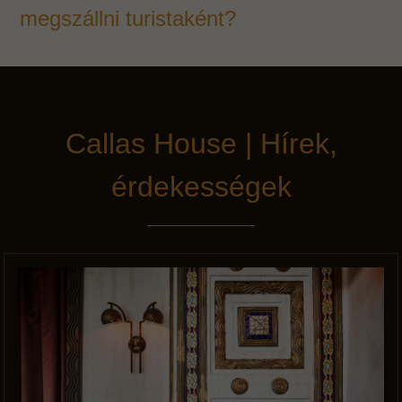
megszállni turistaként?
Callas House | Hírek,
érdekességek