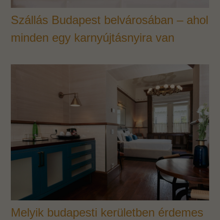
Szállás Budapest belvárosában – ahol
minden egy karnyújtásnyira van
Melyik budapesti kerületben érdemes