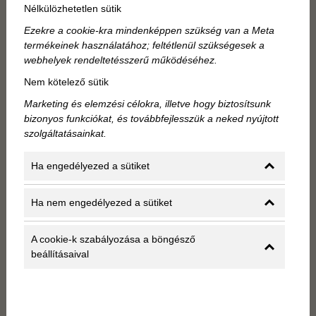
Nélkülözhetetlen sütik
Ezekre a cookie-kra mindenképpen szükség van a Meta
termékeinek használatához; feltétlenül szükségesek a
webhelyek rendeltetésszerű működéséhez.
Nem kötelező sütik
Marketing és elemzési célokra, illetve hogy biztosítsunk
Nyári esti séták Budapesten az
bizonyos funkciókat, és továbbfejlesszük a neked nyújtott
szolgáltatásainkat.
Andrássy úton át a Hősök teréig
Ha engedélyezed a sütiket
Ha szereted a hosszabb sétákat és a városi eleganciát,
az Andrássy út esti fényei tökéletes választás. Az
Ha nem engedélyezed a sütiket
Operától indulva egyenesen vezet a Hősök teréig,
miközben impozáns paloták, nagykövetségek, apró
A cookie-k szabályozása a böngésző
kávézók és árnyékot adó fák kísérik utad. A nyári esti
beállításaival
séták Budapesten ezen az útvonalon különösen
emlékezetesek, hiszen lépésről lépésre tárulnak fel a
város régi történetei. Ha megpihennél, a Kodály körönd