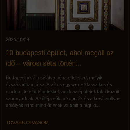
2025/10/09
10 budapesti épület, ahol megáll az
idő – városi séta történ...
Budapest utcáin sétálva néha elfelejted, melyik
évszázadban jársz. A város egyszerre klasszikus és
modern, tele történetekkel, amik az épületek falai között
szunnyadnak. A kőlépcsők, a kupolák és a kovácsoltvas
erkélyek mind-mind őriznek valamit a régi id...
TOVÁBB OLVASOM