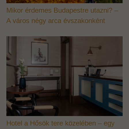
Mikor érdemes Budapestre utazni? –
A város négy arca évszakonként
Hotel a Hősök tere közelében – egy