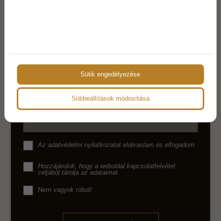
hamarosan felvesszük veled a kapcsolatot.
Név
E-mail
Sütik engedélyezése
Telefon
Sütibeállítások módosítása
Üzenet
Az
adatvédelmi nyilatkozat
ot elolvastam és elfogadom.
Hozzájárulok, hogy a weboldal kapcsolatfelvétel
céljából tárolja az adataimat
Nem vagyok robot!