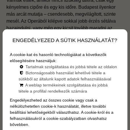
Vannak esték, amikor nincs szükség taxira, csak egy
kényelmes cipőre és egy kis időre. Budapest ilyenkor
más arcát mutatja – csendesebb, megvilágított, szinte
mesél. Az Operából kilépve sokkal jobb érzés sétálva
hazaindulni, vagy még egy kicsit tovább maradni az
utcákon. Összeállítottunk 5 olyan útvonalat, amit igazán
ENGEDÉLYEZED A SÜTIK HASZNÁLATÁT?
érdemes bejárni – akár egy előadás után, akár másnap
reggel.
A cookie-kat és hasonló technológiákat a következők
elősegítésére használjuk:
Tartalmak szolgáltatása és jobbá tétele az oldalon
Biztonságosabb használat lehetővé tétele a
sütikből az általunk kapott adatok felhasználásával
A weblap termékeinek szolgáltatása és jobbá
tétele a profillal rendelkezők számára
Engedélyezheted az összes cookie vagy csak a
nélkülözhetetlen cookie-k használatát, illetve további
beállítási lehetőségekből választhatsz. A cookie-król és a
felhasználásukról a cookie-szabályzatban olvashatsz
bővebben.