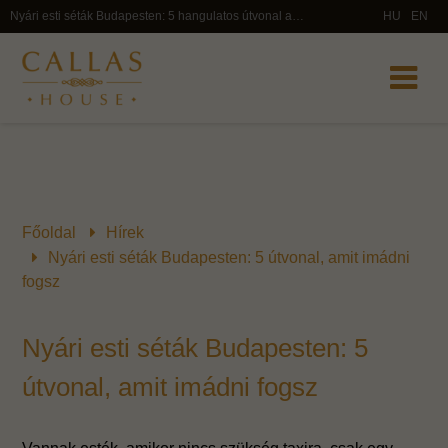
Nyári esti séták Budapesten: 5 hangulatos útvonal az Operából indulva – szállással és vacsorával – Callas House
HU
EN
Főoldal
Hírek
Nyári esti séták Budapesten: 5 útvonal, amit imádni
fogsz
Nyári esti séták Budapesten: 5
útvonal, amit imádni fogsz