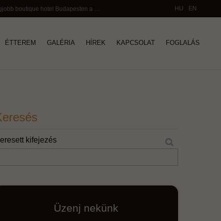
HU
EN
Stílus, elegancia és művészi részletek: a legjobb boutique hotel Budapesten a Bazilikához közel - Callas House
ÉTTEREM
GALÉRIA
HÍREK
KAPCSOLAT
FOGLALÁS
Keresés
eresett kifejezés
Üzenj nekünk