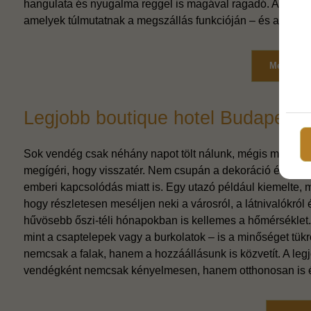
hangulata és nyugalma reggel is magával ragadó. A legjob
amelyek túlmutatnak a megszállás funkcióján – és a Calla
Megnézem
Legjobb boutique hotel Budapest
Sok vendég csak néhány napot tölt nálunk, mégis maradan
megígéri, hogy visszatér. Nem csupán a dekoráció és a k
emberi kapcsolódás miatt is. Egy utazó például kiemelte, m
hogy részletesen meséljen neki a városról, a látnivalókról
hűvösebb őszi-téli hónapokban is kellemes a hőmérséklet. A 
mint a csaptelepek vagy a burkolatok – is a minőséget tükrö
nemcsak a falak, hanem a hozzáállásunk is közvetít. A legj
vendégként nemcsak kényelmesen, hanem otthonosan is 