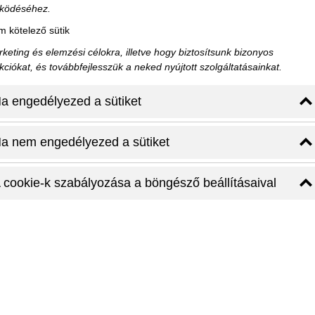
ködéséhez.
 kötelező sütik
keting és elemzési célokra, illetve hogy biztosítsunk bizonyos
kciókat, és továbbfejlesszük a neked nyújtott szolgáltatásainkat.
a engedélyezed a sütiket
a nem engedélyezed a sütiket
n ikonikus környezetben
 cookie-k szabályozása a böngésző beállításaival
 szívében szeretnél megszállni. A Bazilika és az Operaház
téke a hangulatában rejlik. Az Andrássy út eleganciája, a
sgő kávéházak együtt teremtik meg azt a miliőt, ami miatt ez
l Budapesten a Bazilikához közel olyan élményt kínál,
hány lépésre metrómegálló, éttermek, galériák és üzletek
ponti elhelyezkedés ellenére a szobák csendesek, jól
 Ez az elhelyezkedés nemcsak praktikus, hanem esztétikai