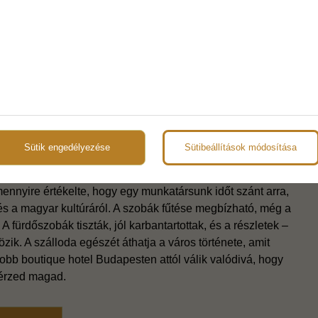
a
b boutique hotel Budapesten olyan élményeket kínál,
s Café pontosan ilyen.
 az éttermet!
en személyes élményekkel
Sütik engedélyezése
Sütibeállítások módosítása
dó élményekkel tér haza – és gyakran már távozáskor
ényelem miatt, hanem a figyelmesség, a melegség és az
ennyire értékelte, hogy egy munkatársunk időt szánt arra,
 és a magyar kultúráról. A szobák fűtése megbízható, még a
fürdőszobák tiszták, jól karbantartottak, és a részletek –
zik. A szálloda egészét áthatja a város története, amit
obb boutique hotel Budapesten attól válik valódivá, hogy
érzed magad.