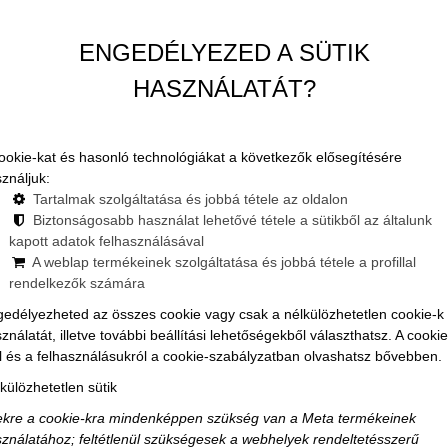
ENGEDÉLYEZED A SÜTIK
HASZNÁLATÁT?
ookie-kat és hasonló technológiákat a következők elősegítésére
ználjuk:
Tartalmak szolgáltatása és jobbá tétele az oldalon
Biztonságosabb használat lehetővé tétele a sütikből az általunk
kapott adatok felhasználásával
A weblap termékeinek szolgáltatása és jobbá tétele a profillal
rendelkezők számára
edélyezheted az összes cookie vagy csak a nélkülözhetetlen cookie-k
ználatát, illetve további beállítási lehetőségekből választhatsz. A cookie
l és a felhasználásukról a cookie-szabályzatban olvashatsz bővebben.
külözhetetlen sütik
kre a cookie-kra mindenképpen szükség van a Meta termékeinek
ználatához; feltétlenül szükségesek a webhelyek rendeltetésszerű