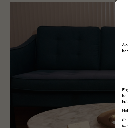
A c
has
Eng
has
kró
Nél
Eze
has