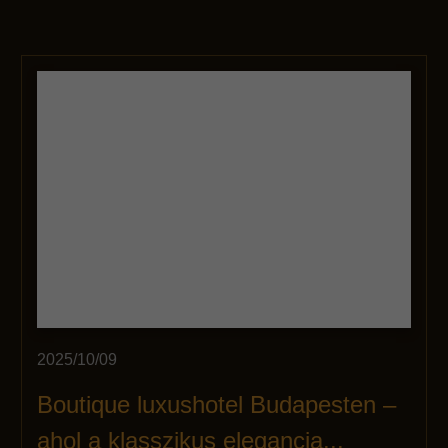
2025/10/09
Boutique luxushotel Budapesten –
ahol a klasszikus elegancia...