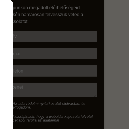
Űrlapunkon megadott elérhetőségeid
egyikén hamarosan felvesszük veled a
kapcsolatot.
Név
E-mail
Telefon
Üzenet
-
Az
adatvédelmi nyilatkozat
ot elolvastam és
elfogadom.
Hozzájárulok, hogy a weboldal kapcsolatfelvétel
céljából tárolja az adataimat