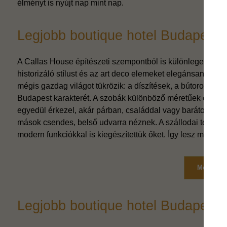
élményt is nyújt nap mint nap.
Legjobb boutique hotel Budapesten
A Callas House építészeti szempontból is különleges helysz
historizáló stílust és az art deco elemeket elegánsan ötvözt
mégis gazdag világot tükrözik: a díszítések, a bútorok, a
Budapest karakterét. A szobák különböző méretűek és elre
egyedül érkezel, akár párban, családdal vagy barátokkal. 
mások csendes, belső udvarra néznek. A szállodai terekbe
modern funkciókkal is kiegészítettük őket. Így lesz minden
Megnézem
Legjobb boutique hotel Budapeste