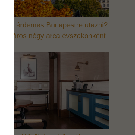
Mikor érdemes Budapestre utazni?
– A város négy arca évszakonként