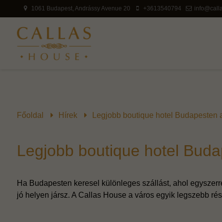
1061 Budapest, Andrássy Avenue 20
+3613540794
info@call
Főoldal
Hírek
Legjobb boutique hotel Budapesten a
Legjobb boutique hotel Buda
Ha Budapesten keresel különleges szállást, ahol egyszerre
jó helyen jársz. A Callas House a város egyik legszebb rész