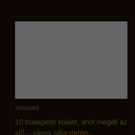
2025/10/09
10 budapesti épület, ahol megáll az
idő – városi séta történ...