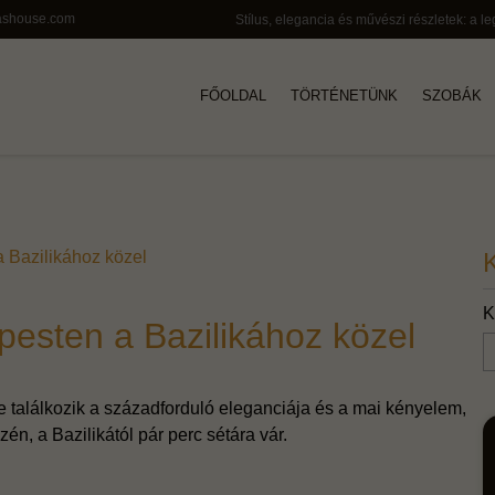
ashouse.com
FŐOLDAL
TÖRTÉNETÜNK
SZOBÁK
 Bazilikához közel
K
pesten a Bazilikához közel
 találkozik a századforduló eleganciája és a mai kényelem,
én, a Bazilikától pár perc sétára vár.