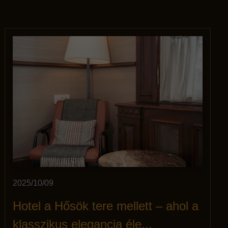
2025/10/09
Hotel a Hősök tere mellett – ahol a
klasszikus elegancia éle...