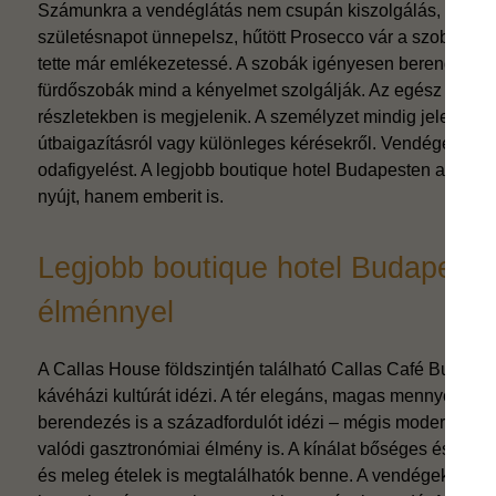
Számunkra a vendéglátás nem csupán kiszolgálás, hanem o
születésnapot ünnepelsz, hűtött Prosecco vár a szobádba
tette már emlékezetessé. A szobák igényesen berendezettek
fürdőszobák mind a kényelmet szolgálják. Az egész szállodá
részletekben is megjelenik. A személyzet mindig jelen van, 
útbaigazításról vagy különleges kérésekről. Vendégeink gya
odafigyelést. A legjobb boutique hotel Budapesten attól v
nyújt, hanem emberit is.
Legjobb boutique hotel Budapeste
élménnyel
A Callas House földszintjén található Callas Café Budapest
kávéházi kultúrát idézi. A tér elegáns, magas mennyezetes,
berendezés is a századfordulót idézi – mégis modern és letis
valódi gasztronómiai élmény is. A kínálat bőséges és vált
és meleg ételek is megtalálhatók benne. A vendégek gyakran