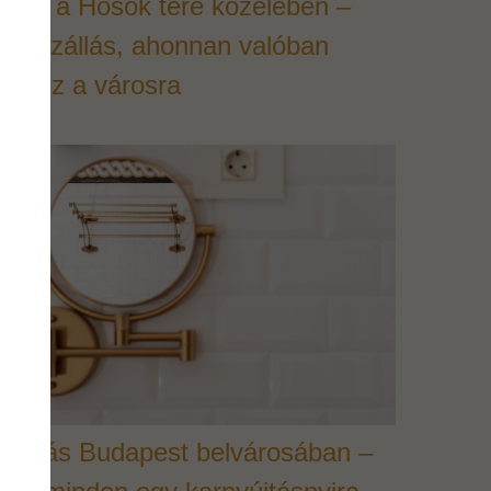
otel a Hősök tere közelében –
gy szállás, ahonnan valóban
álátsz a városra
Szállás Budapest belvárosában –