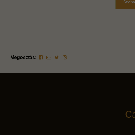
Szobát
Megosztás:
Ca