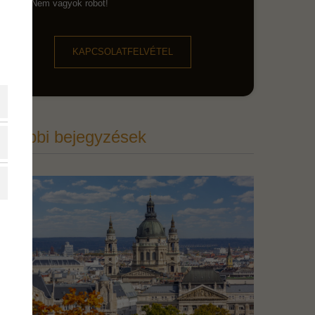
Nem vagyok robot!
KAPCSOLATFELVÉTEL
További bejegyzések