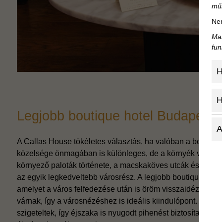
mű
Nem
Mar
fun
H
H
Legjobb boutique hotel Budapeste
A
A Callas House tökéletes választás, ha valóban a belváros
közelsége önmagában is különleges, de a környék valódi ér
környező paloták története, a macskaköves utcák és a nyüz
az egyik legkedveltebb városrész. A legjobb boutique hote
amelyet a város felfedezése után is öröm visszaidézni. Né
várnak, így a városnézéshez is ideális kiindulópont. A köz
szigeteltek, így éjszaka is nyugodt pihenést biztosítanak.