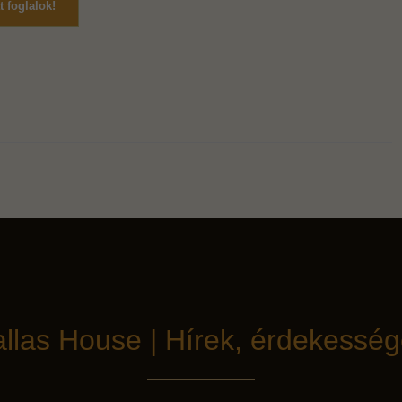
 foglalok!
llas House | Hírek, érdekessé