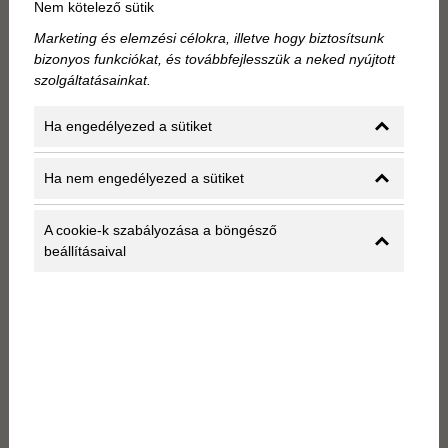
Nem kötelező sütik
• king méretű ágy
• nagy sebességű wifi internet
Marketing és elemzési célokra, illetve hogy biztosítsunk
• minibár
bizonyos funkciókat, és továbbfejlesszük a neked nyújtott
szolgáltatásainkat.
• Nespresso kávéfőző
• svédasztalos reggeli
Ha engedélyezed a sütiket
• ásványvíz
• vízforraló
Ha nem engedélyezed a sütiket
Itt az idő, hogy kényeztesd magad egy kicsit! Junior
lakosztályunkat kifejezetten arra terveztük, hogy otthonos
A cookie-k szabályozása a böngésző
környezetet biztosítson, miközben megőrzi az eleganciát
beállításaival
és a luxust. A szoba tágas, 38 négyzetméteres területtel
rendelkezik, ahol különálló nappali és hálószoba is vár.
Az Andrássy úti kilátás csak ráadás a kényelem mellett.
Az ablakokból tündöklő kilátásban gyönyörködhetsz,
miközben az exkluzív kényelem átölel: a "king-size" ágy
pedig biztosítja, hogy tökéletesen kipihent lehess itt
tartózkodásod alatt!