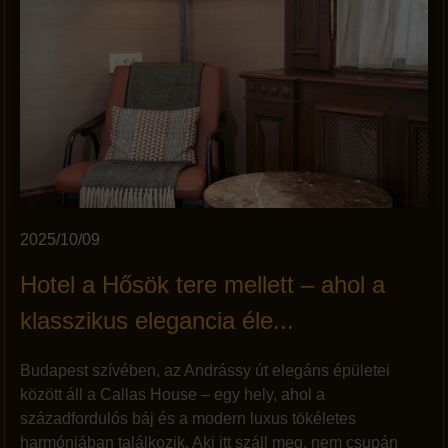
2025/10/09
Hotel a Hősök tere mellett – ahol a
klasszikus elegancia éle...
Budapest szívében, az Andrássy út elegáns épületei
között áll a Callas House – egy hely, ahol a
századfordulós báj és a modern luxus tökéletes
harmóniában találkozik. Aki itt száll meg, nem csupán