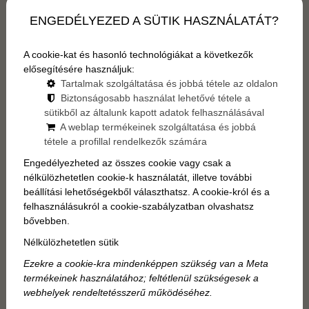
ENGEDÉLYEZED A SÜTIK HASZNÁLATÁT?
A cookie-kat és hasonló technológiákat a következők
elősegítésére használjuk:
Tartalmak szolgáltatása és jobbá tétele az oldalon
Biztonságosabb használat lehetővé tétele a
sütikből az általunk kapott adatok felhasználásával
A weblap termékeinek szolgáltatása és jobbá
tétele a profillal rendelkezők számára
Engedélyezheted az összes cookie vagy csak a
nélkülözhetetlen cookie-k használatát, illetve további
beállítási lehetőségekből választhatsz. A cookie-król és a
felhasználásukról a cookie-szabályzatban olvashatsz
Junior lakosztály
bővebben.
Nélkülözhetetlen sütik
• szoba mérete 38 m2
Ezekre a cookie-kra mindenképpen szükség van a Meta
• különálló nappali és hálószobák természetes átjáróval
termékeinek használatához; feltétlenül szükségesek a
a két között
webhelyek rendeltetésszerű működéséhez.
• Andrássy úti kilátás