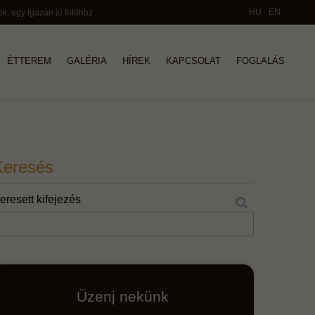
HU
EN
ek, egy igazán jó fotóhoz
ÉTTEREM
GALÉRIA
HÍREK
KAPCSOLAT
FOGLALÁS
Keresés
eresett kifejezés
Üzenj nekünk