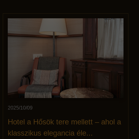
2025/10/09
Hotel a Hősök tere mellett – ahol a
klasszikus elegancia éle...