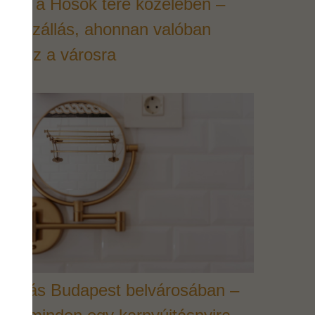
otel a Hősök tere közelében –
gy szállás, ahonnan valóban
álátsz a városra
Szállás Budapest belvárosában –