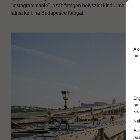
"Instagrammable", azaz fotogén helyszínt kínál. Íme, az 5 
látnia kell, ha Budapestre látogat.
A c
has
Eng
has
kró
Nél
Eze
has