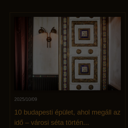
2025/10/09
10 budapesti épület, ahol megáll az
idő – városi séta történ...