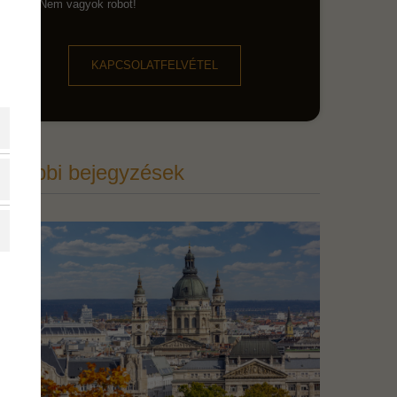
Nem vagyok robot!
KAPCSOLATFELVÉTEL
További bejegyzések