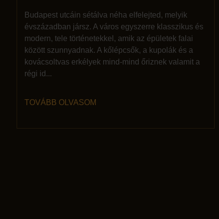
Budapest utcáin sétálva néha elfelejted, melyik
évszázadban jársz. A város egyszerre klasszikus és
modern, tele történetekkel, amik az épületek falai
között szunnyadnak. A kőlépcsők, a kupolák és a
kovácsoltvas erkélyek mind-mind őriznek valamit a
régi id...
TOVÁBB OLVASOM