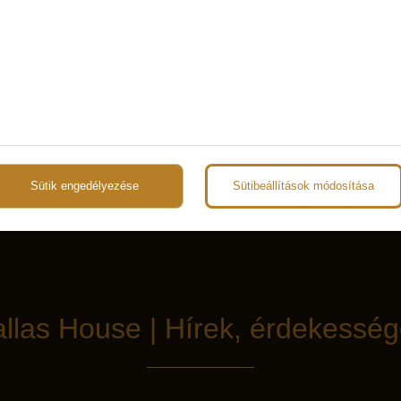
a
Sütik engedélyezése
Sütibeállítások módosítása
llas House | Hírek, érdekessé