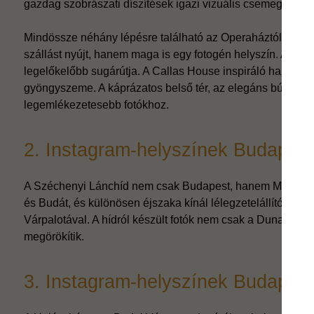
gazdag szobrászati díszítések igazi vizuális csemege.
Mindössze néhány lépésre található az Operaháztól a Cal
szállást nyújt, hanem maga is egy fotogén helyszín. A hot
legelőkelőbb sugárútja. A Callas House inspiráló hangulat
gyöngyszeme. A káprázatos belső tér, az elegáns bútorok é
legemlékezetesebb fotókhoz.
2. Instagram-helyszínek Budapes
A Széchenyi Lánchíd nem csak Budapest, hanem Magyarors
és Budát, és különösen éjszaka kínál lélegzetelállító látvá
Várpalotával. A hídról készült fotók nem csak a Duna gyön
megörökítik.
3. Instagram-helyszínek Budapes