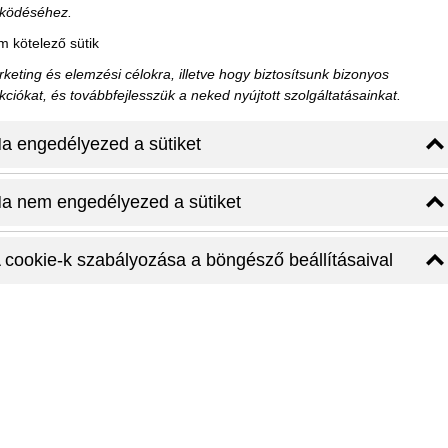
ködéséhez.
 kötelező sütik
keting és elemzési célokra, illetve hogy biztosítsunk bizonyos
kciókat, és továbbfejlesszük a neked nyújtott szolgáltatásainkat.
a engedélyezed a sütiket
a nem engedélyezed a sütiket
 cookie-k szabályozása a böngésző beállításaival
ten: Magyar Állami Operaház
Állami Operaházzal, amely nem csak a magyar operaművészet
emekmű is. Az Operaház Ybl Miklós tervei alapján épült fel
íntere. A lélegzetelállító homlokzat, a díszes belső tér, és a