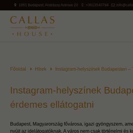
1061 Budapest, Andrássy Avenue 20
+3613540794
info@call
Főoldal
Hírek
Instagram-helyszínek Budapesten – T
Instagram-helyszínek Budape
érdemes ellátogatni
Budapest, Magyarország fővárosa, igazi gyöngyszem, ame
nyújt az idelátogatóknak. A város nem csak történelmi és ku