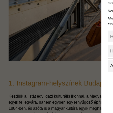
mű
Nem
Mar
fun
H
H
A
1. Instagram-helyszínek Budapes
Kezdjük a listát egy igazi kulturális ikonnal, a Magyar 
egyik fellegvára, hanem egyben egy lenyűgöző építészeti r
1884-ben, és azóta is a magyar kultúra egyik meghatározó sz