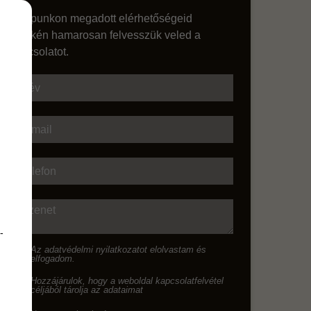
Űrlapunkon megadott elérhetőségeid
egyikén hamarosan felvesszük veled a
kapcsolatot.
Név
E-mail
Telefon
Üzenet
-
Az
adatvédelmi nyilatkozat
ot elolvastam és
elfogadom.
Hozzájárulok, hogy a weboldal kapcsolatfelvétel
céljából tárolja az adataimat