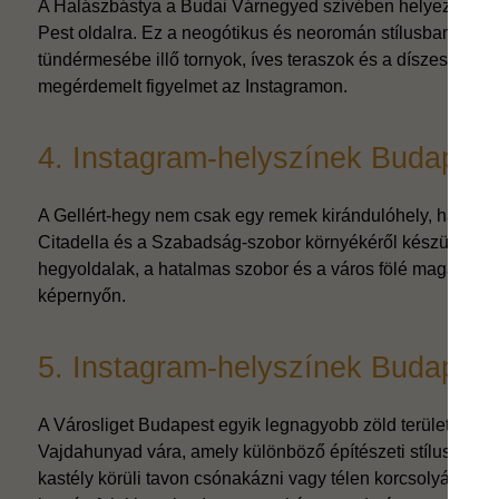
A Halászbástya a Budai Várnegyed szívében helyezkedik el,
Pest oldalra. Ez a neogótikus és neoromán stílusban épült 
tündérmesébe illő tornyok, íves teraszok és a díszes kőfa
megérdemelt figyelmet az Instagramon.
4. Instagram-helyszínek Budapeste
A Gellért-hegy nem csak egy remek kirándulóhely, hanem Bu
Citadella és a Szabadság-szobor környékéről készült fotók
hegyoldalak, a hatalmas szobor és a város fölé magasodó 
képernyőn.
5. Instagram-helyszínek Budapest
A Városliget Budapest egyik legnagyobb zöld területe, ahol a
Vajdahunyad vára, amely különböző építészeti stílusok keve
kastély körüli tavon csónakázni vagy télen korcsolyázni, m