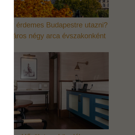
Mikor érdemes Budapestre utazni?
– A város négy arca évszakonként