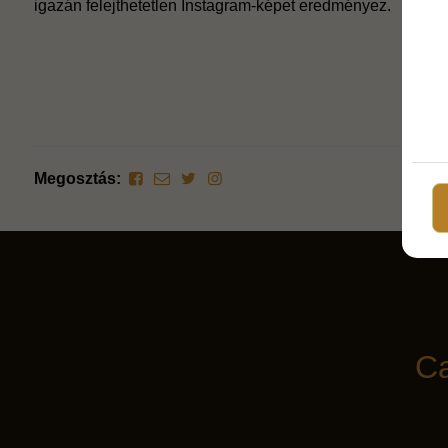
igazán felejthetetlen Instagram-képet eredményez.
Megosztás:
Ca