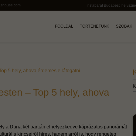
ashouse.com
Instabarát Budapesti helyszín
FŐOLDAL
TÖRTÉNETÜNK
SZOBÁK
op 5 hely, ahova érdemes ellátogatni
K
sten – Top 5 hely, ahova
ly a Duna két partján elhelyezkedve káprázatos panorámát
lturális kincseiről híres, hanem arról is, hogy rengeteg