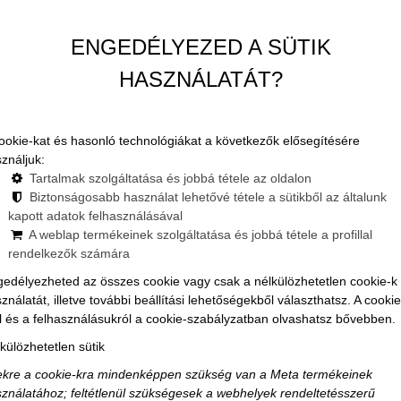
legfotogénebb hely, amit minden Instagram-szerető turistának
ENGEDÉLYEZED A SÜTIK
HASZNÁLATÁT?
ookie-kat és hasonló technológiákat a következők elősegítésére
ználjuk:
Tartalmak szolgáltatása és jobbá tétele az oldalon
Biztonságosabb használat lehetővé tétele a sütikből az általunk
kapott adatok felhasználásával
A weblap termékeinek szolgáltatása és jobbá tétele a profillal
rendelkezők számára
edélyezheted az összes cookie vagy csak a nélkülözhetetlen cookie-k
ználatát, illetve további beállítási lehetőségekből választhatsz. A cookie
l és a felhasználásukról a cookie-szabályzatban olvashatsz bővebben.
külözhetetlen sütik
kre a cookie-kra mindenképpen szükség van a Meta termékeinek
ználatához; feltétlenül szükségesek a webhelyek rendeltetésszerű