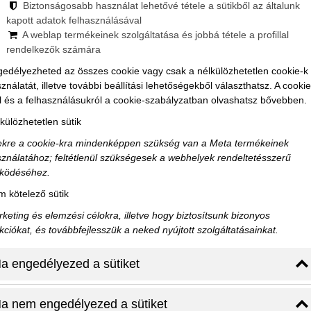
Biztonságosabb használat lehetővé tétele a sütikből az általunk
kapott adatok felhasználásával
A weblap termékeinek szolgáltatása és jobbá tétele a profillal
dő – városi séta történ...
rendelkezők számára
edélyezheted az összes cookie vagy csak a nélkülözhetetlen cookie-k
zadban jársz. A város egyszerre klasszikus és modern, tele tört
ználatát, illetve további beállítási lehetőségekből választhatsz. A cookie
-mind őriznek valamit a régi id...
l és a felhasználásukról a cookie-szabályzatban olvashatsz bővebben.
külözhetetlen sütik
kre a cookie-kra mindenképpen szükség van a Meta termékeinek
ználatához; feltétlenül szükségesek a webhelyek rendeltetésszerű
ködéséhez.
 kötelező sütik
keting és elemzési célokra, illetve hogy biztosítsunk bizonyos
kciókat, és továbbfejlesszük a neked nyújtott szolgáltatásainkat.
a engedélyezed a sütiket
a nem engedélyezed a sütiket