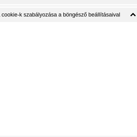
ol a klasszikus elegancia...
 cookie-k szabályozása a böngésző beállításaival
a kultúra, a stílus és a kényelem tökéletes harmóniában találko
llett található, így a város sz...
lasszikus elegancia éle...