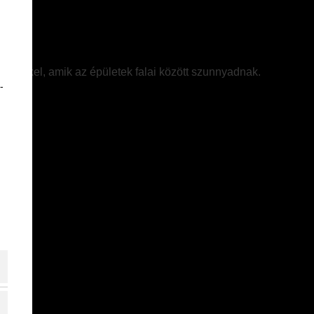
énetekkel, amik az épületek falai között szunnyadnak.
-