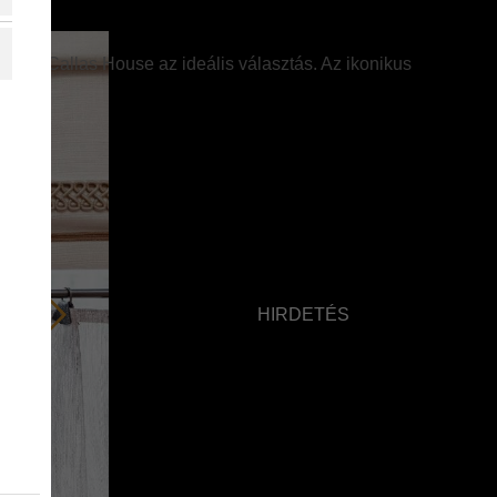
zik, a Callas House az ideális választás. Az ikonikus
HIRDETÉS