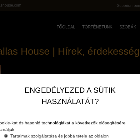
ashouse.com
Superior room
FŐOLDAL
TÖRTÉNETÜNK
SZOBÁK
llas House | Hírek, érdekessé
ENGEDÉLYEZED A SÜTIK
HASZNÁLATÁT?
ookie-kat és hasonló technológiákat a következők elősegítésére
ználjuk:
Tartalmak szolgáltatása és jobbá tétele az oldalon