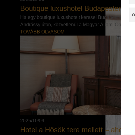
Boutique luxushotel Budapesten – ah
A
Ha egy boutique luxushotelt keresel Budapesten, ahol 
Andrássy úton, közvetlenül a Magyar Állami Operaház me
TOVÁBB OLVASOM
HIRDETÉS
2025/10/09
Hotel a Hősök tere mellett – ahol a k