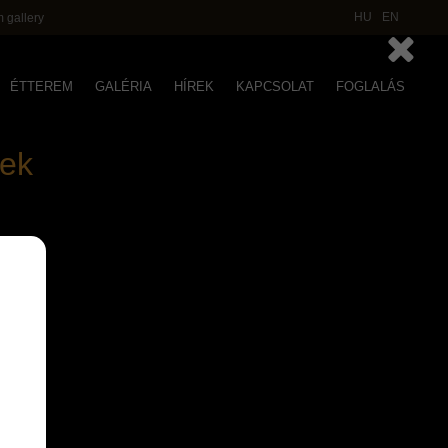
HU
EN
 gallery
ÉTTEREM
GALÉRIA
HÍREK
KAPCSOLAT
FOGLALÁS
gek