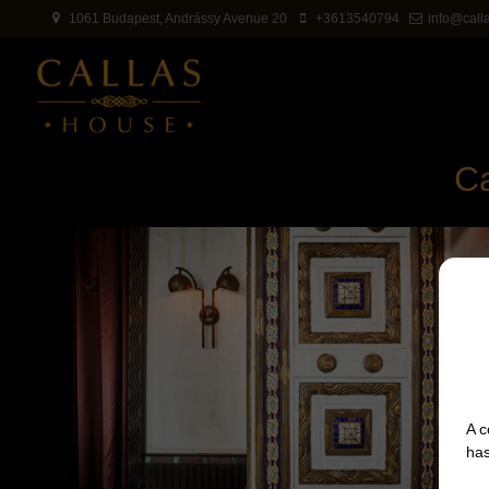
1061 Budapest, Andrássy Avenue 20
+3613540794
info@call
Ca
A c
has